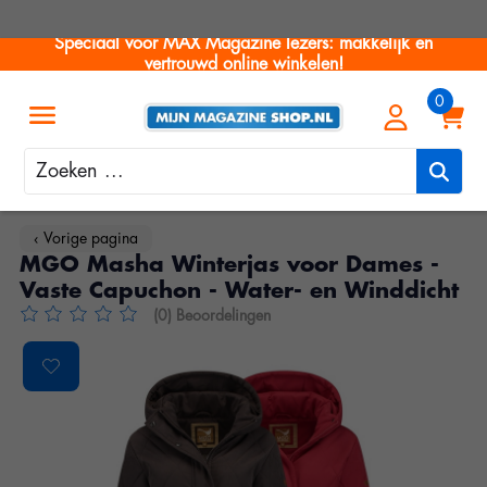
Speciaal voor MAX Magazine lezers: makkelijk en
vertrouwd online winkelen!
Zoeken
‹ Vorige pagina
MGO Masha Winterjas voor Dames -
Vaste Capuchon - Water- en Winddicht
(0) Beoordelingen
De beoordeling van dit product is
0
van de 5
Product image slideshow Items