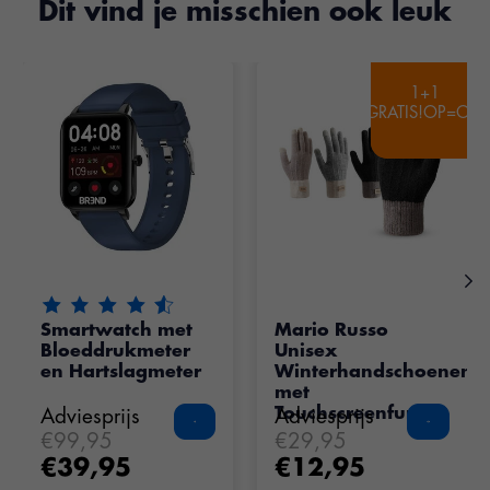
Dit vind je misschien ook leuk
Items van productcarrousel
1+1
1+1
GRATIS!OP=OP!
GRATIS!OP=OP!
De beoordeling van dit product is
4.5
van de 5
Smartwatch met
Mario Russo
Bloeddrukmeter
Unisex
en Hartslagmeter
Winterhandschoenen
met
Touchscreenfunctie
Adviesprijs
Adviesprijs
€99,95
€29,95
€39,95
€12,95