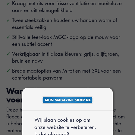
Kraag met rits voor frisse ventilatie en moeiteloze
aan‑ en uittrekmogelijkheid
Twee steekzakken houden uw handen warm of
essentials veilig
Stijlvolle leer‑look MGO‑logo op de mouw voor
een subtiel accent
Verkrijgbaar in tijdloze kleuren: grijs, olijfgroen,
bruin en navy
Brede maatopties van M tot en met 3XL voor een
comfortabele pasvorm
Warm fleece met zachte
voering
Deze trui is ontworpen met hoogwaardige, dikke
fleece en een warme polyfleece voering—perfect om
Wij slaan cookies op om
u behaaglijk te houden op frisse dagen. Het zachte
onze website te verbeteren.
materiaal omhult u als een warme deken, zonder te
Is dat akkoord?