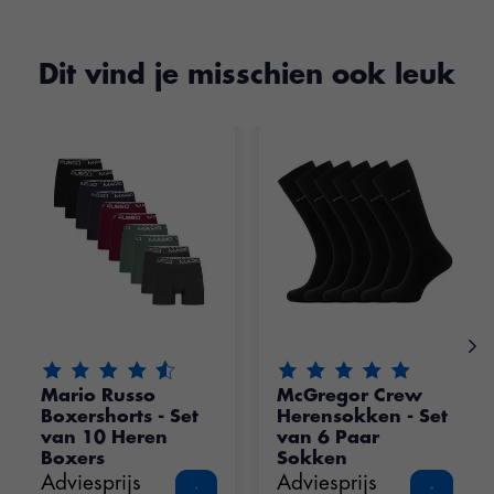
Dit vind je misschien ook leuk
Items van productcarrousel
De beoordeling van dit product is
De beoordeling van dit pr
4.55
van de 5
Mario Russo
McGregor Crew
Boxershorts - Set
Herensokken - Set
van 10 Heren
van 6 Paar
Boxers
Sokken
Adviesprijs
Adviesprijs