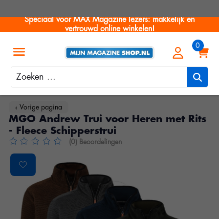
Speciaal voor MAX Magazine lezers: makkelijk en
vertrouwd online winkelen!
Zoeken
‹ Vorige pagina
MGO Andrew Trui voor Heren met Rits
- Fleece Schipperstrui
(0) Beoordelingen
De beoordeling van dit product is
0
van de 5
Product image slideshow Items