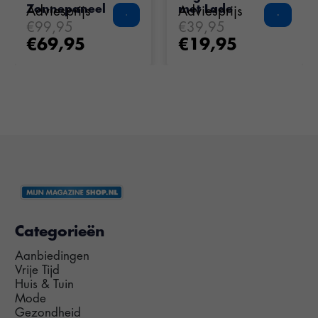
Zonnepaneel
met Lade
Adviesprijs
Adviesprijs
€99,95
€39,95
€69,95
€19,95
Categorieën
Aanbiedingen
Vrije Tijd
Huis & Tuin
Mode
Gezondheid