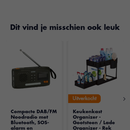
Dit vind je misschien ook leuk
Items van productcarrousel
Uitverkocht
Uitverkocht
Compacte DAB/FM
Keukenkast
Noodradio met
Organizer -
Bluetooth, SOS-
Gootsteen / Lade
alarm en
Organizer - Rek