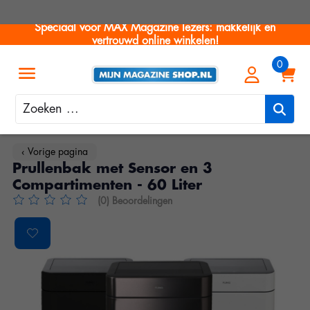
Speciaal voor MAX Magazine lezers: makkelijk en
vertrouwd online winkelen!
Zoeken
‹ Vorige pagina
Prullenbak met Sensor en 3
Compartimenten - 60 Liter
(0) Beoordelingen
De beoordeling van dit product is
0
van de 5
Product image slideshow Items