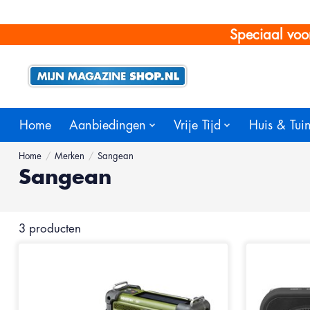
Speciaal voo
Home
Aanbiedingen
Vrije Tijd
Huis & Tui
Home
/
Merken
/
Sangean
Sangean
3 producten