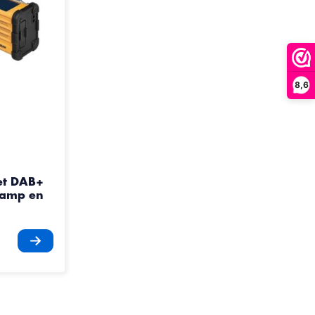
8,6
et DAB+
lamp en