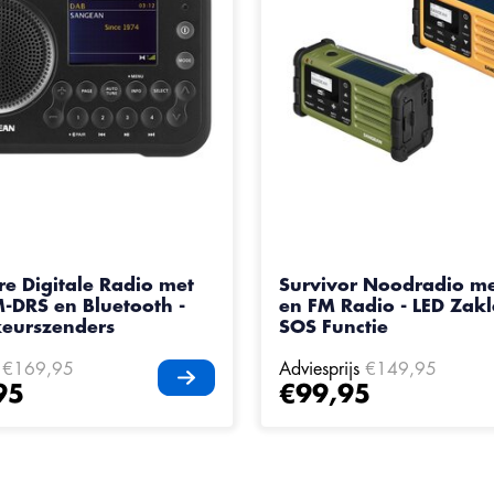
e Digitale Radio met
Survivor Noodradio m
DRS en Bluetooth -
en FM Radio - LED Zak
eurszenders
SOS Functie
€169,95
Adviesprijs
€149,95
95
€99,95