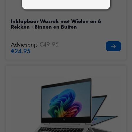
Inklapbaar Wasrek met Wielen en 6
Rekken - Binnen en Buiten
Adviesprijs
€49.95
€24.95