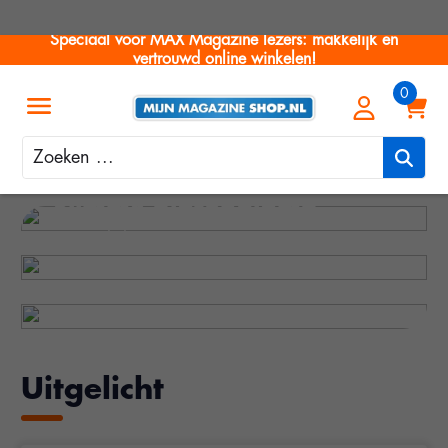
Speciaal voor MAX Magazine lezers: makkelijk en
vertrouwd online winkelen!
Zoeken
Product van de maand
Slimme plafondlamp
Mode voor nu
met verlichting
Zomermode
Klik & bekijk
Uitgelicht