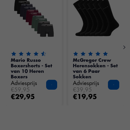
De beoordeling van dit product is
De beoordeling van dit pr
4.55
van de 5
Mario Russo
McGregor Crew
Boxershorts - Set
Herensokken - Set
van 10 Heren
van 6 Paar
Boxers
Sokken
Adviesprijs
Adviesprijs
€59,95
€39,95
€29,95
€19,95