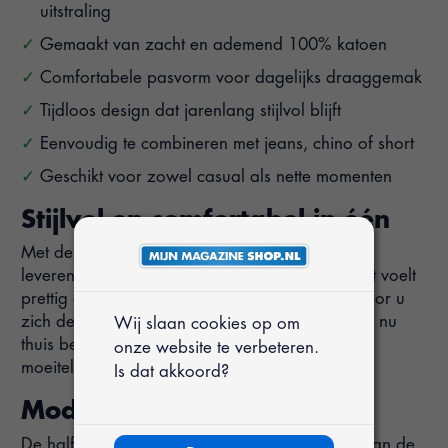
uitstraling
Gemaakt van zacht en ademend 100% katoen
Comfortabele pasvorm voor dagelijks draaggemak
Tijdloos design dat jarenlang stijlvol blijft
Eenvoudig te combineren met jeans, chino of short
Geschikt voor zowel casual als nette momenten
Stijlvol en comfortabel in één
Met deze polo kiest u voor gemak zonder in te
leveren op uitstraling. De zachte katoenkwaliteit voelt
prettig aan op de huid en ademt goed, waardoor u
zich de hele dag fris en comfortabel voelt. Of u nu
Wij slaan cookies op om
thuis bent of onderweg, deze polo past zich
onze website te verbeteren.
moeiteloos aan uw dag aan.
Is dat akkoord?
Moderne polo met ritsdetail
De half zip maakt deze polo nét even anders dan de