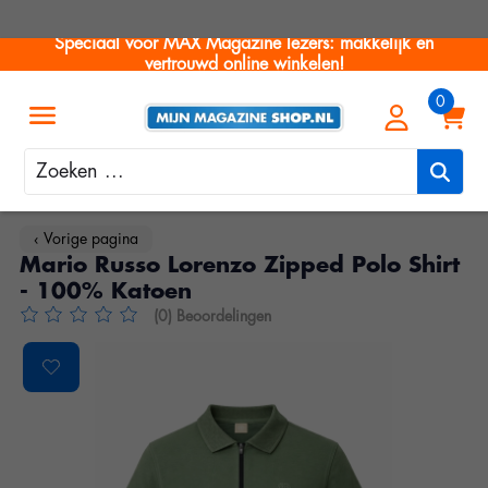
Speciaal voor MAX Magazine lezers: makkelijk en
vertrouwd online winkelen!
Zoeken
‹ Vorige pagina
Mario Russo Lorenzo Zipped Polo Shirt
- 100% Katoen
(0) Beoordelingen
De beoordeling van dit product is
0
van de 5
Product image slideshow Items